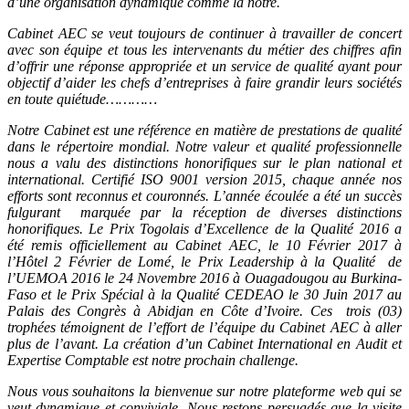
d’une organisation dynamique comme la nôtre.
Cabinet AEC se veut toujours de continuer à travailler de concert
avec son équipe et tous les intervenants du métier des chiffres afin
d’offrir une réponse appropriée et un service de qualité ayant pour
objectif d’aider les chefs d’entreprises à faire grandir leurs sociétés
en toute quiétude…………
Notre Cabinet est une référence en matière de prestations de qualité
dans le répertoire mondial. Notre valeur et qualité professionnelle
nous a valu des distinctions honorifiques sur le plan national et
international. Certifié ISO 9001 version 2015, chaque année nos
efforts sont reconnus et couronnés. L’année écoulée a été un succès
fulgurant marquée par la réception de diverses distinctions
honorifiques. Le Prix Togolais d’Excellence de la Qualité 2016 a
été remis officiellement au Cabinet AEC, le 10 Février 2017 à
l’Hôtel 2 Février de Lomé, le Prix Leadership à la Qualité de
l’UEMOA 2016 le 24 Novembre 2016 à Ouagadougou au Burkina-
Faso et le Prix Spécial à la Qualité CEDEAO le 30 Juin 2017 au
Palais des Congrès à Abidjan en Côte d’Ivoire. Ces trois (03)
trophées témoignent de l’effort de l’équipe du Cabinet AEC à aller
plus de l’avant. La création d’un Cabinet International en Audit et
Expertise Comptable est notre prochain challenge.
Nous vous souhaitons la bienvenue sur notre plateforme web qui se
veut dynamique et conviviale. Nous restons persuadés que la visite