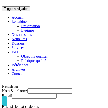
Toggle navigation
Accueil
Le cabinet
Présentation
L'équipe
Nos missions
Actualités
Dossiers
Services
ISO
Objectifs-qualités
Politique-qualité
Références
Archives
Contact
Newsletter
Nom & prénoms
E-mail
Resaisir le text ci-dessus